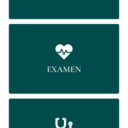
diagnostic.
Après l’anamnèse, l’ostéopathe va
examiner les causes de vos douleurs.
L’observation s’effectue en deux étapes est
dans un premier temps sans mouvements
EXAMEN
puis avec mouvements.
Pour le traitement, des techniques sont
pratiquées pour restaurer la mobilité