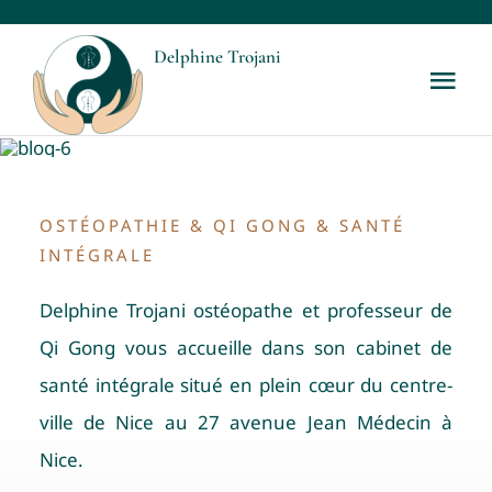
Passer
au
Delphine Trojani
Tog
contenu
Nav
Accueil
Votre ostéopathe
OSTÉOPATHIE & QI GONG & SANTÉ
INTÉGRALE
Les prestations
Delphine Trojani ostéopathe et professeur de
Qi Gong vous accueille dans son cabinet de
Les tarifs
santé intégrale situé en plein cœur du centre-
ville de Nice au 27 avenue Jean Médecin à
Blog
Nice.