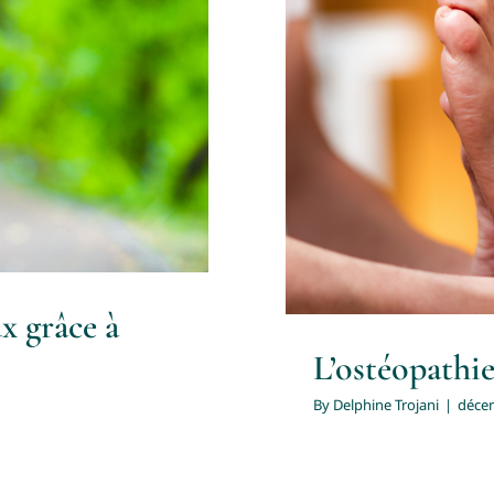
ux grâce à
L
x grâce à
L’ostéopathie
By
Delphine Trojani
|
décem