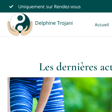
Passer
Uniquement sur
Rendez-vous
au
contenu
Delphine Trojani
Accueil
Les dernières ac