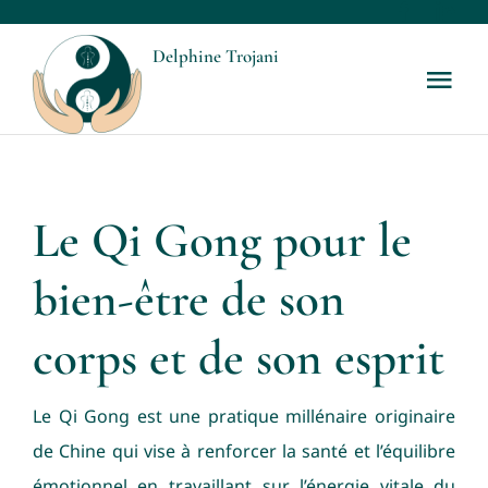
Passer
au
Delphine Trojani
Tog
contenu
Nav
Accueil
Votre ostéopathe
Le Qi Gong pour le
bien-être de son
Les prestations
corps et de son esprit
Les tarifs
Le Qi Gong est une pratique millénaire originaire
Blog
de Chine qui vise à renforcer la santé et l’équilibre
émotionnel en travaillant sur l’énergie vitale du