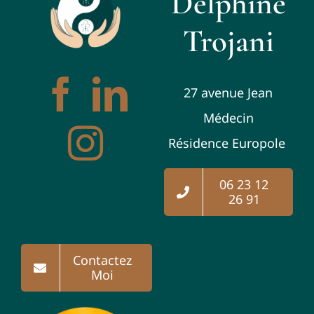
Delphine
Trojani
27 avenue Jean
Médecin
Résidence Europole
06 23 12
26 91
Contactez
Moi