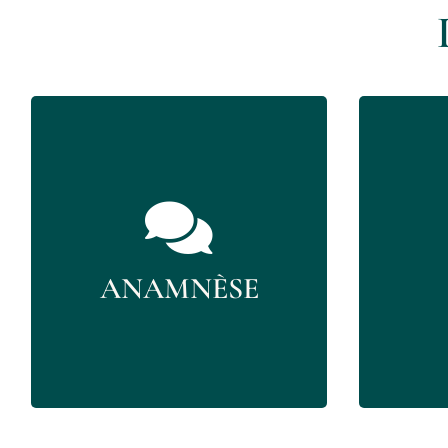
L’anamnèse est un
Après l
interrogatoire préliminaire à
va exam
tout examen permettant de
doul
recueillir des informations sur
s’effec
les antécédents médicaux du
dans u
ANAMNÈSE
patient, c’est une étape cruciale
mou
du processus de diagnostic.